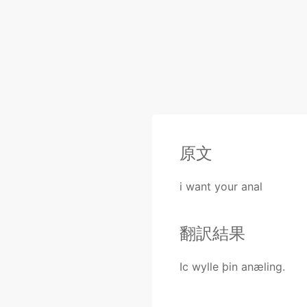
原文
i want your anal
翻訳結果
Ic wylle þin anæling.