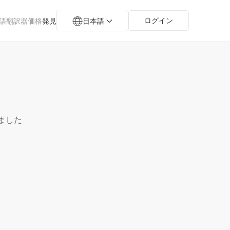
ログイン
語翻訳器
価格
発見
日本語
しました