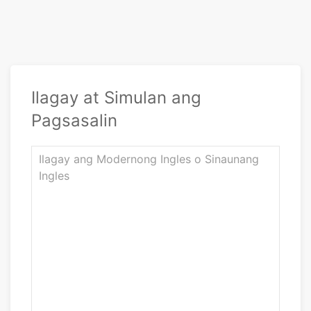
Ilagay at Simulan ang
Pagsasalin