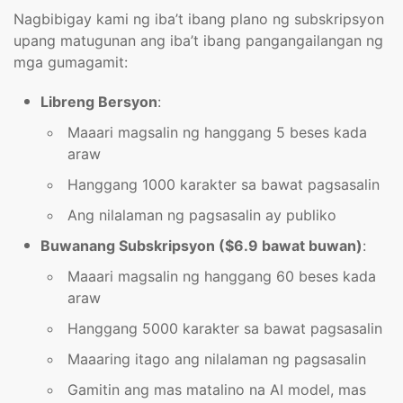
Nagbibigay kami ng iba’t ibang plano ng subskripsyon
upang matugunan ang iba’t ibang pangangailangan ng
mga gumagamit:
Libreng Bersyon
:
Maaari magsalin ng hanggang 5 beses kada
araw
Hanggang 1000 karakter sa bawat pagsasalin
Ang nilalaman ng pagsasalin ay publiko
Buwanang Subskripsyon ($6.9 bawat buwan)
:
Maaari magsalin ng hanggang 60 beses kada
araw
Hanggang 5000 karakter sa bawat pagsasalin
Maaaring itago ang nilalaman ng pagsasalin
Gamitin ang mas matalino na AI model, mas