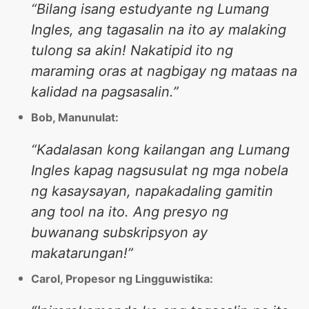
“Bilang isang estudyante ng Lumang
Ingles, ang tagasalin na ito ay malaking
tulong sa akin! Nakatipid ito ng
maraming oras at nagbigay ng mataas na
kalidad na pagsasalin.”
Bob, Manunulat:
“Kadalasan kong kailangan ang Lumang
Ingles kapag nagsusulat ng mga nobela
ng kasaysayan, napakadaling gamitin
ang tool na ito. Ang presyo ng
buwanang subskripsyon ay
makatarungan!”
Carol, Propesor ng Lingguwistika: