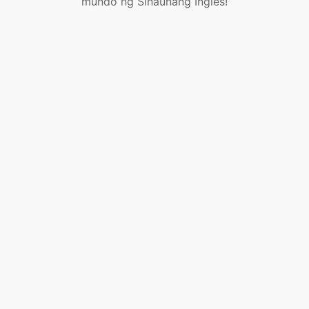
mundo ng Sinaunang Ingles!