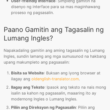
User-friendly Interface
: Simpleng gamitin na
disenyo ng interface para sa mas maginhawang
proseso ng pagsasalin.
Paano Gamitin ang Tagasalin ng
Lumang Ingles?
Napakadaling gamitin ang aming tagasalin ng Lumang
Ingles, sundin lamang ang mga sumusunod na hakbang
upang makumpleto ang pagsasalin:
Bisita sa Website
: Buksan ang iyong browser at
ilagay ang
oldenglish-translator.com
.
Ilagay ang Teksto
: Ipasok ang teksto na nais mong
isalin sa kahon ng pagsasalin, maaaring ito ay
modernong Ingles o Lumang Ingles.
Piliin ang Direksyon ng Pagsasalin
: Piliin ang