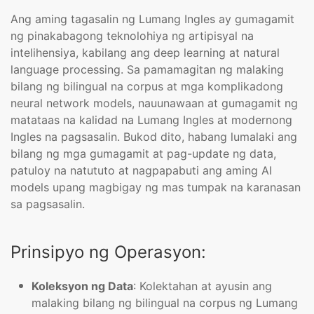
Ang aming tagasalin ng Lumang Ingles ay gumagamit
ng pinakabagong teknolohiya ng artipisyal na
intelihensiya, kabilang ang deep learning at natural
language processing. Sa pamamagitan ng malaking
bilang ng bilingual na corpus at mga komplikadong
neural network models, nauunawaan at gumagamit ng
matataas na kalidad na Lumang Ingles at modernong
Ingles na pagsasalin. Bukod dito, habang lumalaki ang
bilang ng mga gumagamit at pag-update ng data,
patuloy na natututo at nagpapabuti ang aming AI
models upang magbigay ng mas tumpak na karanasan
sa pagsasalin.
Prinsipyo ng Operasyon:
Koleksyon ng Data
: Kolektahan at ayusin ang
malaking bilang ng bilingual na corpus ng Lumang