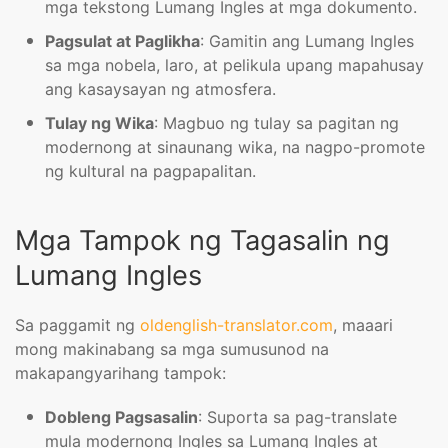
mga tekstong Lumang Ingles at mga dokumento.
Pagsulat at Paglikha
: Gamitin ang Lumang Ingles
sa mga nobela, laro, at pelikula upang mapahusay
ang kasaysayan ng atmosfera.
Tulay ng Wika
: Magbuo ng tulay sa pagitan ng
modernong at sinaunang wika, na nagpo-promote
ng kultural na pagpapalitan.
Mga Tampok ng Tagasalin ng
Lumang Ingles
Sa paggamit ng
oldenglish-translator.com
, maaari
mong makinabang sa mga sumusunod na
makapangyarihang tampok:
Dobleng Pagsasalin
: Suporta sa pag-translate
mula modernong Ingles sa Lumang Ingles at