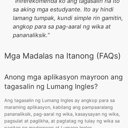
“Inirerekomenda ko ang tagasalin na ito
sa aking mga estudyante. Ito ay hindi
lamang tumpak, kundi simple rin gamitin,
angkop para sa pag-aaral ng wika at
pananaliksik.”
Mga Madalas na Itanong (FAQs)
Anong mga aplikasyon mayroon ang
tagasalin ng Lumang Ingles?
Ang tagasalin ng Lumang Ingles ay angkop para sa
maraming aplikasyon, kabilang ang pampaaralang
pananaliksik, pag-aaral ng wika, kasaysayan ng wika,
pagsulat at paglikha, at pagtatag ng tulay ng wika sa
pagitan ng modernong at Lumang Ingles.