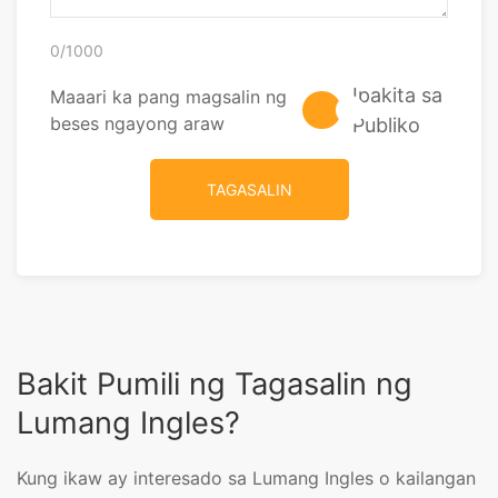
0
/1000
Ipakita sa
Maaari ka pang magsalin ng
beses ngayong araw
Publiko
TAGASALIN
Bakit Pumili ng Tagasalin ng
Lumang Ingles?
Kung ikaw ay interesado sa Lumang Ingles o kailangan