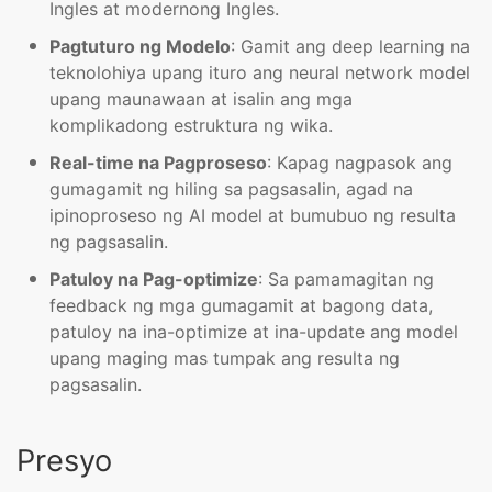
Ingles at modernong Ingles.
Pagtuturo ng Modelo
: Gamit ang deep learning na
teknolohiya upang ituro ang neural network model
upang maunawaan at isalin ang mga
komplikadong estruktura ng wika.
Real-time na Pagproseso
: Kapag nagpasok ang
gumagamit ng hiling sa pagsasalin, agad na
ipinoproseso ng AI model at bumubuo ng resulta
ng pagsasalin.
Patuloy na Pag-optimize
: Sa pamamagitan ng
feedback ng mga gumagamit at bagong data,
patuloy na ina-optimize at ina-update ang model
upang maging mas tumpak ang resulta ng
pagsasalin.
Presyo