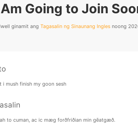
I Am Going to Join Soo
lwell ginamit ang
Tagasalin ng Sinaunang Ingles
noong 202
to
t i mush finish my goon sesh
asalin
ah to cuman, ac ic mæg forðfriðian min gēatgæð.