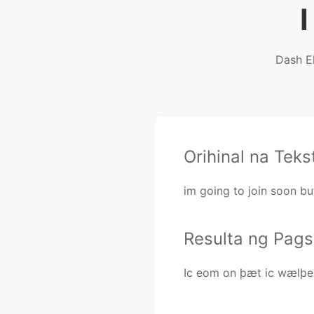
Dash E
Orihinal na Teks
im going to join soon bu
Resulta ng Pags
Ic eom on þæt ic wælþe