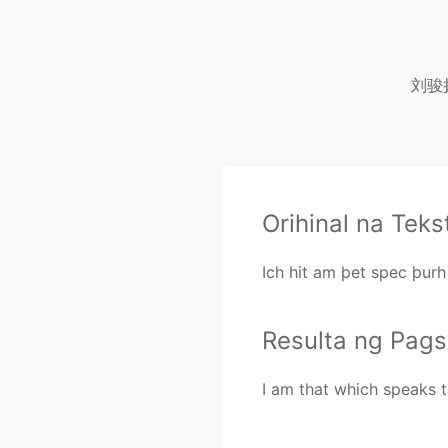
刘骏扬
Orihinal na Teks
Ich hit am þet spec þur
Resulta ng Pags
I am that which speaks 