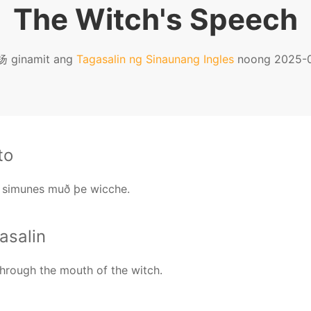
The Witch's Speech
 ginamit ang
Tagasalin ng Sinaunang Ingles
noong 2025-
to
h simunes muð þe wicche.
asalin
through the mouth of the witch.