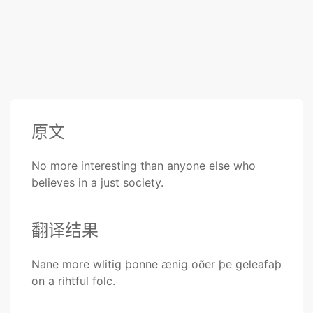
原文
No more interesting than anyone else who
believes in a just society.
翻译结果
Nane more wlitig þonne ænig oðer þe geleafaþ
on a rihtful folc.