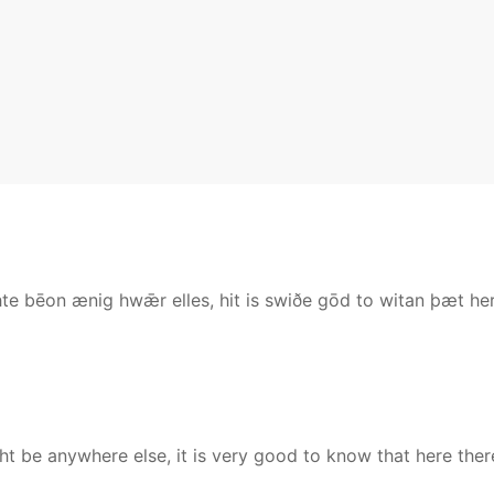
te bēon ænig hwǣr elles, hit is swiðe gōd to witan þæt he
ght be anywhere else, it is very good to know that here ther