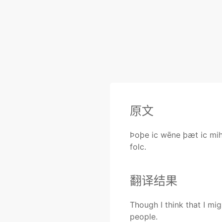
原文
Þoþe ic wēne þæt ic mih
folc.
翻译结果
Though I think that I mi
people.