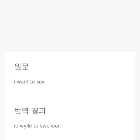
원문
i want to sex
번역 결과
ic wylle to swencan