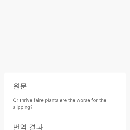
원문
Or thrive faire plants ere the worse for the
slipping?
번역 결과