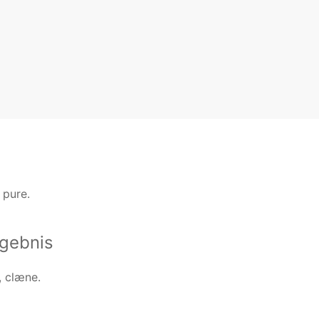
 pure.
gebnis
, clæne.