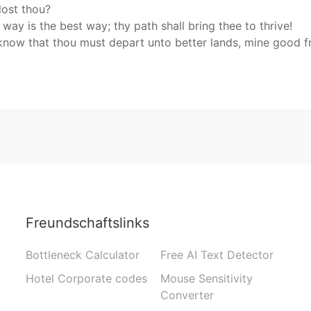
dost thou?
way is the best way; thy path shall bring thee to thrive!
know that thou must depart unto better lands, mine good fr
Freundschaftslinks
Bottleneck Calculator
Free AI Text Detector
Hotel Corporate codes
Mouse Sensitivity
Converter