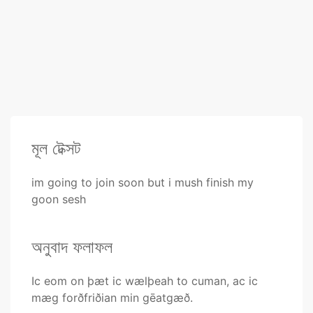
মূল টেক্সট
im going to join soon but i mush finish my
goon sesh
অনুবাদ ফলাফল
Ic eom on þæt ic wælþeah to cuman, ac ic
mæg forðfriðian min gēatgæð.