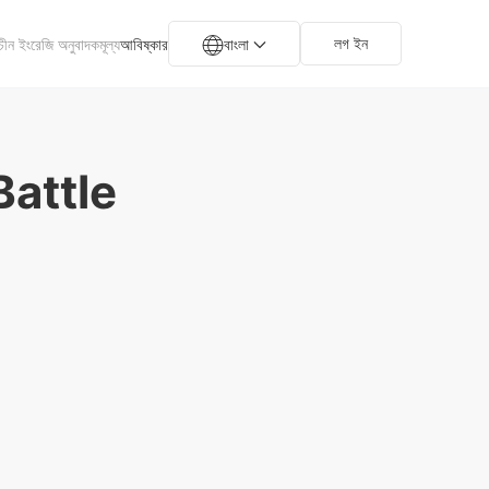
লগ ইন
াচীন ইংরেজি অনুবাদক
মূল্য
আবিষ্কার
বাংলা
Battle