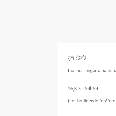
মূল টেক্সট
the messenger died in ba
অনুবাদ ফলাফল
þæt bodigende forðferd