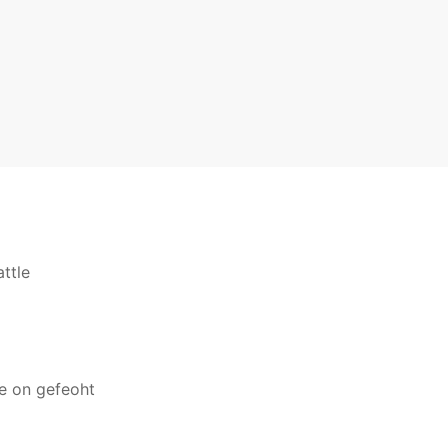
ttle
e on gefeoht